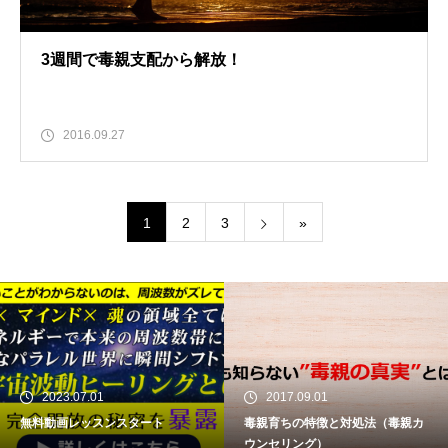
3週間で毒親支配から解放！
2016.09.27
1
2
3
»
2023.07.01
2017.09.01
無料動画レッスンスタート
毒親育ちの特徴と対処法（毒親カ
ウンセリング）