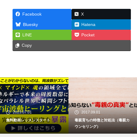
Facebook
X
Bluesky
Hatena
LINE
Pocket
Copy
2023.07.01
2017.09.01
無料動画レッスンスタート
毒親育ちの特徴と対処法（毒親カ
ウンセリング）