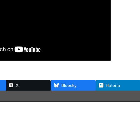
X
Bluesky
Hatena