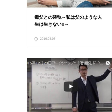
毒父との確執～私は父のような人
生は生きない!!～
2016.03.08