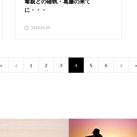
毒親との確執・葛藤の果て
に・・・
2016.01.05
«
1
2
3
4
5
6