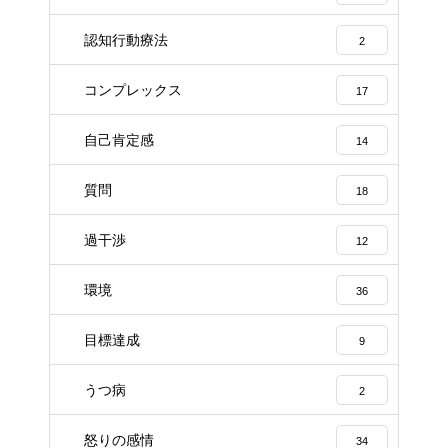
認知行動療法
2
コンプレックス
17
自己肯定感
14
質問
18
過干渉
12
環境
36
目標達成
9
うつ病
2
怒りの感情
34