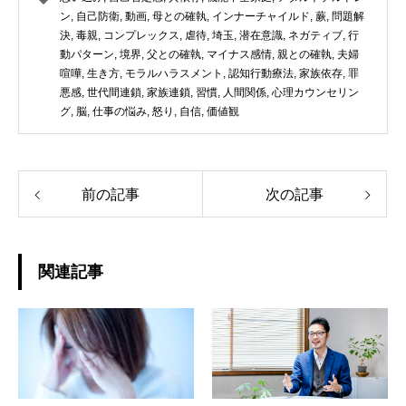
ン
,
自己防衛
,
動画
,
母との確執
,
インナーチャイルド
,
蕨
,
問題解
決
,
毒親
,
コンプレックス
,
虐待
,
埼玉
,
潜在意識
,
ネガティブ
,
行
動パターン
,
境界
,
父との確執
,
マイナス感情
,
親との確執
,
夫婦
喧嘩
,
生き方
,
モラルハラスメント
,
認知行動療法
,
家族依存
,
罪
悪感
,
世代間連鎖
,
家族連鎖
,
習慣
,
人間関係
,
心理カウンセリン
グ
,
脳
,
仕事の悩み
,
怒り
,
自信
,
価値観
前の記事
次の記事
関連記事