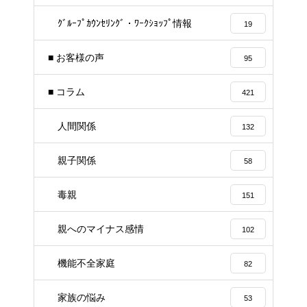
ｸﾞﾙｰﾌﾟｶｳﾝｾﾘﾝｸﾞ・ﾜｰｸｼｮｯﾌﾟ情報
19
■ お客様の声
95
■ コラム
421
人間関係
132
親子関係
58
毒親
151
親へのマイナス感情
102
機能不全家庭
82
家族の悩み
53