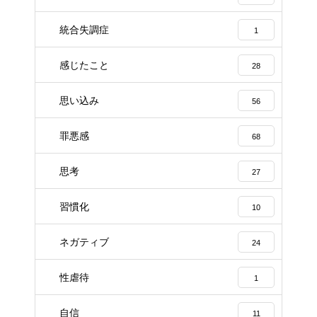
統合失調症
1
感じたこと
28
思い込み
56
罪悪感
68
思考
27
習慣化
10
ネガティブ
24
性虐待
1
自信
11