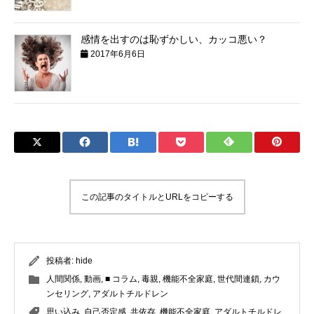
感情を出すのは恥ずかしい、カッコ悪い？
2017年6月6日
この記事のタイトルとURLをコピーする
投稿者:
hide
人間関係
,
動画
,
■ コラム
,
毒親
,
機能不全家庭
,
世代間連鎖
,
カウ
ンセリング
,
アダルトチルドレン
思い込み
,
自己否定感
,
共依存
,
機能不全家庭
,
アダルトチルドレ