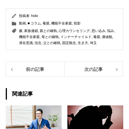
投稿者:
hide
動画
,
■ コラム
,
毒親
,
機能不全家庭
,
投影
蕨
,
家族連鎖
,
親との確執
,
心理カウンセリング
,
思い込み
,
悩み
,
機能不全家庭
,
母との確執
,
インナーチャイルド
,
毒親
,
価値観
,
潜在意識
,
信念
,
父との確執
,
固定観念
,
生き方
,
埼玉
前の記事
次の記事
関連記事