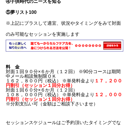
④
子供時代のニーズを知る
⑤夢リスト100
※上記にプラスして適宜、状況やタイミングをみて対面
のみ可能なセッションを実施します
料 金
対面１回９０分×６か月（１２回） ※90分コースは期間
中メール相談無制限ＯＫ
１６２，８００円（税込） ※単発料金より
１７，２００
円割引
（セッション１回分お得）
対面１回６０分×６か月（１２回）
１０８，０００円（税込） ※単発料金より
１２，０００
円割引
（セッション１回分お得）
※分割支払い可（金額はご相談下さいませ）
セッションスケジュールはご予約頂いたタイミングでな