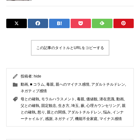
この記事のタイトルとURLをコピーする
投稿者:
hide
動画
,
■ コラム
,
毒親
,
親へのマイナス感情
,
アダルトチルドレン
,
ネガティブ感情
母との確執
,
モラルハラスメント
,
毒親
,
価値観
,
潜在意識
,
動画
,
父との確執
,
固定観念
,
生き方
,
埼玉
,
蕨
,
心理カウンセリング
,
親
との確執
,
怒り
,
親との関係
,
アダルトチルドレン
,
悩み
,
インナ
ーチャイルド
,
感謝
,
ネガティブ
,
機能不全家庭
,
マイナス感情