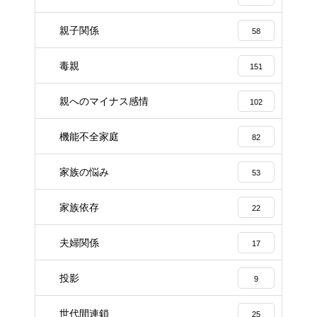
親子関係
58
毒親
151
親へのマイナス感情
102
機能不全家庭
82
家族の悩み
53
家族依存
22
夫婦関係
17
投影
9
世代間連鎖
25