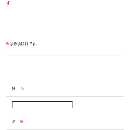
す。
※
は必須項目です。
無料メールセミナー ～親の支配を乗り越え、自分の人生を取
り戻す方法～ 登録フォーム
姓
※
名
※