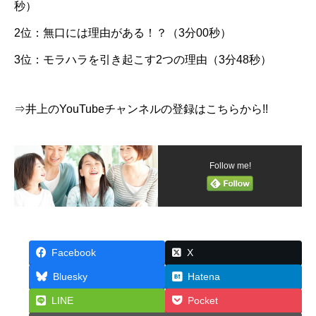
秒）
2位：無口には理由がある！？（3分00秒）
3位：モラハラを引き起こす2つの理由（3分48秒）
⇒井上のYouTubeチャンネルの登録はこちらから!!
Follow me!
Facebook
X
Bluesky
Hatena
LINE
Pocket