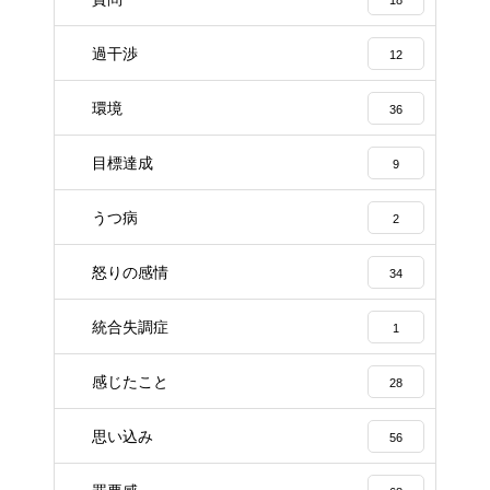
過干渉
12
環境
36
目標達成
9
うつ病
2
怒りの感情
34
統合失調症
1
感じたこと
28
思い込み
56