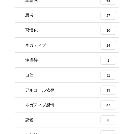
罪悪感
68
思考
27
習慣化
10
ネガティブ
24
性虐待
1
自信
11
アルコール依存
13
ネガティブ感情
47
恋愛
8