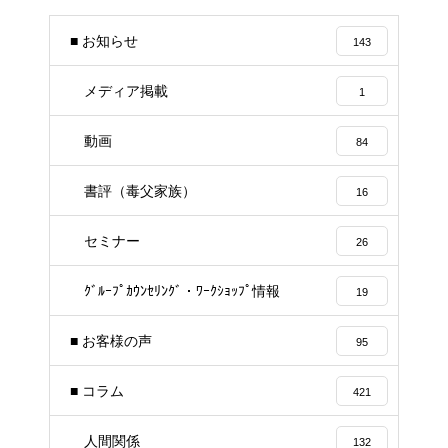
■ お知らせ
143
メディア掲載
1
動画
84
書評（毒父家族）
16
セミナー
26
ｸﾞﾙｰﾌﾟｶｳﾝｾﾘﾝｸﾞ・ﾜｰｸｼｮｯﾌﾟ情報
19
■ お客様の声
95
■ コラム
421
人間関係
132