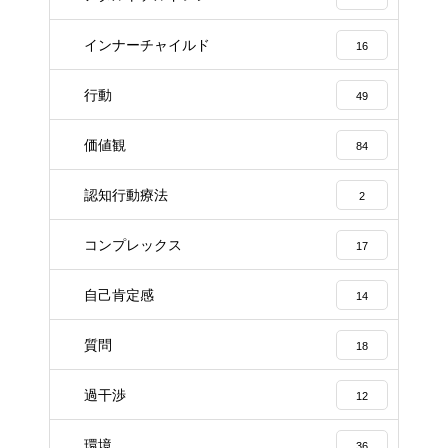
インナーチャイルド
16
行動
49
価値観
84
認知行動療法
2
コンプレックス
17
自己肯定感
14
質問
18
過干渉
12
環境
36