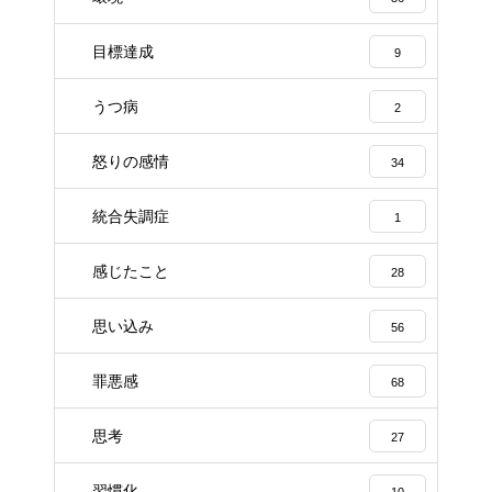
目標達成
9
うつ病
2
怒りの感情
34
統合失調症
1
感じたこと
28
思い込み
56
罪悪感
68
思考
27
習慣化
10