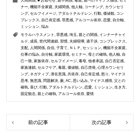
人間関係
,
■ お知らせ
,
親子関係
,
毒親
,
親へのマイナス感情
,
セミ
ナー
,
機能不全家庭
,
夫婦関係
,
他人軸
,
コーチング
,
カウンセリ
ング
,
セルフイメージ
,
アダルトチルドレン
,
行動
,
価値観
,
コン
プレックス
,
自己肯定感
,
罪悪感
,
アルコール依存
,
恋愛
,
自分軸
,
ミッション
,
悩み
モラルハラスメント
,
罪悪感
,
埼玉
,
親との関係
,
インナーチャイ
ルド
,
成長
,
世代間連鎖
,
習慣
,
夫婦喧嘩
,
過干渉
,
コンプレックス
,
支配
,
人間関係
,
自信
,
子育て
,
ＮＬＰ
,
セッション
,
機能不全家庭
,
仕事の悩み
,
自分軸
,
家庭環境
,
セミナー
,
母との確執
,
他人軸
,
自
己一致
,
家族依存
,
セルフイメージ
,
毒母
,
他者承認
,
自己否定感
,
家族連鎖
,
セルフケア
,
毒親
,
価値観
,
自己啓発
,
心理カウンセリ
ング
,
ネガティブ
,
潜在意識
,
共依存
,
自己肯定感
,
怒り
,
マイナス
思考
,
無意識
,
問題解決
,
蕨
,
AC
,
思い込み
,
マイナス感情
,
父との
確執
,
喜び
,
行動
,
アダルトチルドレン
,
恋愛
,
ミッション
,
生き方
,
固定観念
,
親との確執
,
アルコール依存
,
愛情
前の記事
次の記事