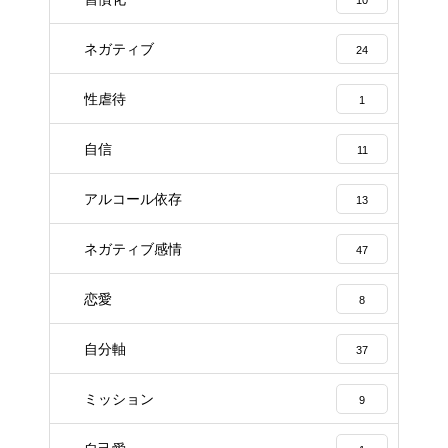
ネガティブ
24
性虐待
1
自信
11
アルコール依存
13
ネガティブ感情
47
恋愛
8
自分軸
37
ミッション
9