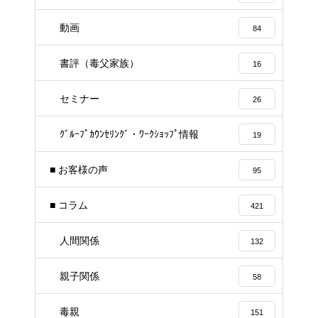
動画
84
書評（毒父家族）
16
セミナー
26
ｸﾞﾙｰﾌﾟｶｳﾝｾﾘﾝｸﾞ・ﾜｰｸｼｮｯﾌﾟ情報
19
■ お客様の声
95
■ コラム
421
人間関係
132
親子関係
58
毒親
151