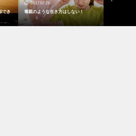
2017.07.29
2017.06.16
却でき
毒親のような生き方はしない！
人生を楽しめ