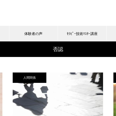
体験者の声
ｾﾗﾋﾟｰ技術ﾏｽﾀｰ講座
否認
人間関係