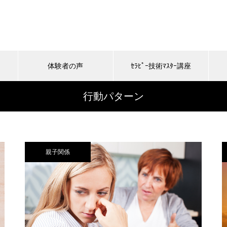
体験者の声
ｾﾗﾋﾟｰ技術ﾏｽﾀｰ講座
行動パターン
親子関係