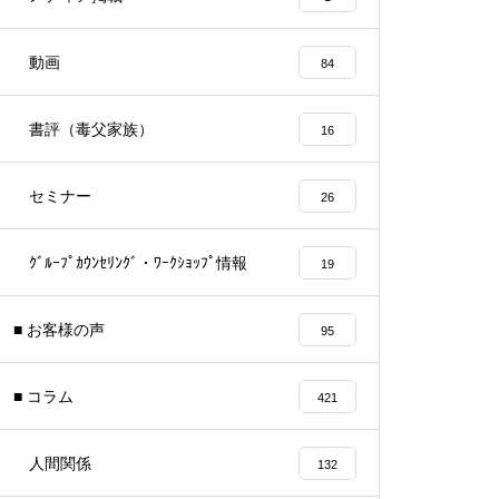
動画
84
書評（毒父家族）
16
セミナー
26
ｸﾞﾙｰﾌﾟｶｳﾝｾﾘﾝｸﾞ・ﾜｰｸｼｮｯﾌﾟ情報
19
■ お客様の声
95
■ コラム
421
人間関係
132