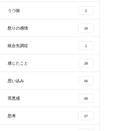
うつ病
2
怒りの感情
34
統合失調症
1
感じたこと
28
思い込み
56
罪悪感
68
思考
27