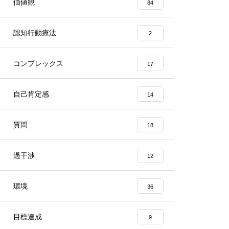
価値観
84
認知行動療法
2
コンプレックス
17
自己肯定感
14
質問
18
過干渉
12
環境
36
目標達成
9