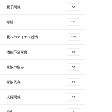
親子関係
58
毒親
151
親へのマイナス感情
102
機能不全家庭
82
家族の悩み
53
家族依存
22
夫婦関係
17