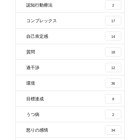
認知行動療法
2
コンプレックス
17
自己肯定感
14
質問
18
過干渉
12
環境
36
目標達成
9
うつ病
2
怒りの感情
34