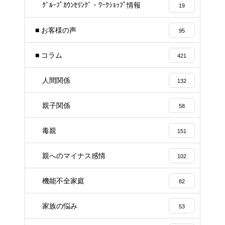
ｸﾞﾙｰﾌﾟｶｳﾝｾﾘﾝｸﾞ・ﾜｰｸｼｮｯﾌﾟ情報
19
■ お客様の声
95
■ コラム
421
人間関係
132
親子関係
58
毒親
151
親へのマイナス感情
102
機能不全家庭
82
家族の悩み
53