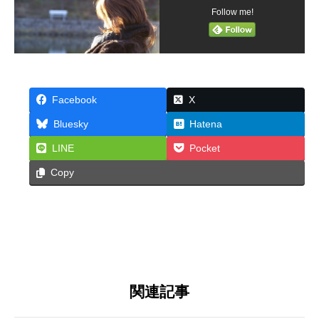
Follow me!
Facebook
X
Bluesky
Hatena
LINE
Pocket
Copy
関連記事