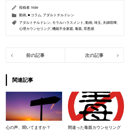
投稿者:
hide
動画
,
■ コラム
,
アダルトチルドレン
アダルトチルドレン
,
モラルハラスメント
,
動画
,
埼玉
,
夫婦喧嘩
,
心理カウンセリング
,
機能不全家庭
,
毒親
,
罪悪感
前の記事
次の記事
関連記事
心の声、聞いてますか？
間違った毒親カウンセリング