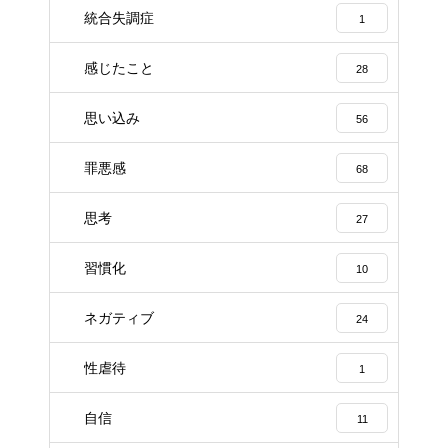
統合失調症
1
感じたこと
28
思い込み
56
罪悪感
68
思考
27
習慣化
10
ネガティブ
24
性虐待
1
自信
11