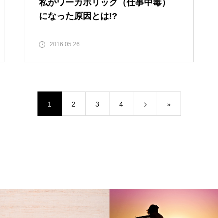
私がワーカホリック（仕事中毒）
になった原因とは!?
2016.05.26
1
2
3
4
»