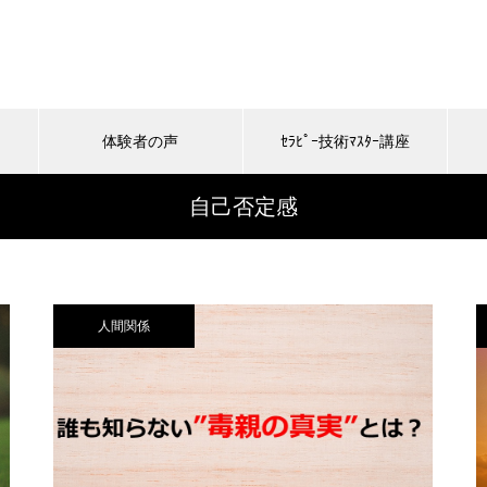
体験者の声
ｾﾗﾋﾟｰ技術ﾏｽﾀｰ講座
自己否定感
人間関係