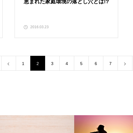
恵まれた家庭環境の落とし穴とは!?
2016.03.23
1
2
3
4
5
6
7